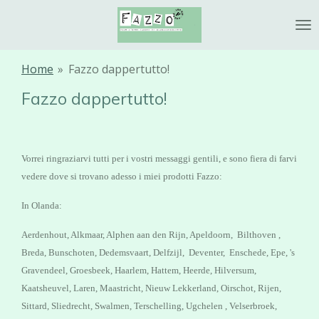
Ga
direct
naar
de
Home
»
Fazzo dappertutto!
hoofdinhoud
Fazzo dappertutto!
Vorrei ringraziarvi tutti per i vostri messaggi gentili, e s
ono fiera di farvi
vedere dove si trovano adesso i miei prodotti Fazzo:
In Olanda:
Aerdenhout, Alkmaar, Alphen aan den Rijn, Apeldoorn, Bilthoven ,
Breda, Bunschoten, Dedemsvaart, Delfzijl, Deventer, Enschede, Epe, 's
Gravendeel, Groesbeek, Haarlem, Hattem, Heerde, Hilversum,
Kaatsheuvel, Laren, Maastricht, Nieuw Lekkerland, Oirschot, Rijen,
Sittard, Sliedrecht, Swalmen, Terschelling, Ugchelen , Velserbroek,