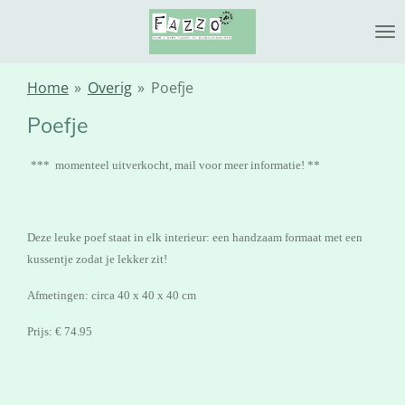
Ga
direct
naar
de
Home
»
Overig
»
Poefje
hoofdinhoud
Poefje
*** momenteel uitverkocht, mail voor meer informatie! **
Deze leuke poef staat in elk interieur: een handzaam formaat met een
kussentje zodat je lekker zit!
A
fmetingen: circa 40 x 40 x 40 cm
Prijs: € 74.95