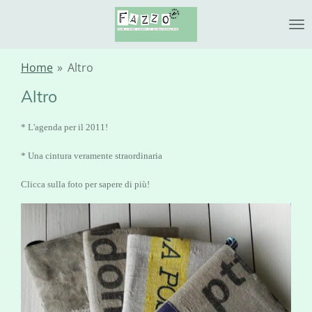
Ga
direct
naar
de
Home
»
Altro
hoofdinhoud
Altro
* L'agenda per il 2011!
* Una cintura veramente straordinaria
Clicca sulla foto per sapere di più!