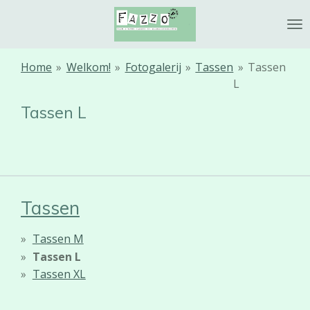
Ga
direct
naar
de
Home
»
Welkom!
»
Fotogalerij
»
Tassen
»
Tassen
hoofdinhoud
L
Tassen L
Tassen
Tassen M
Tassen L
Tassen XL