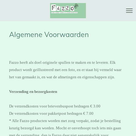
Ga
direct
naar
de
Algemene Voorwaarden
hoofdinhoud
Fazzo heeft als doel originele spullen te maken en te leveren. Elk
product wordt geïllustreerd met een foto, en er staat bij vermeld waar
het van gemaakt is, en wat de afmetingen en eigenschappen zijn.
Verzending en bezorgkosten
De verzendkosten voor brievenbuspost bedragen € 3.00
De verzendkosten voor pakketpost bedragen € 7.00
* Alle Fazzo producten worden met zorg verpakt, zodat je bestelling
keurig bezorgd kan worden. Mocht er onverhoopt toch iets mis gaan
met de verzending, dan is Fazzo daar niet aansprakelijk voor.